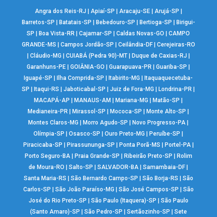
Angra dos Reis-RJ
|
Apiaí-SP
|
Aracaju-SE
|
Arujá-SP
|
Barretos-SP
|
Batatais-SP
|
Bebedouro-SP
|
Bertioga-SP
|
Birigui-
SP
|
Boa Vista-RR
|
Cajamar-SP
|
Caldas Novas-GO
|
CAMPO
GRANDE-MS
|
Campos Jordão-SP
|
Ceilândia-DF
|
Cerejeiras-RO
|
Cláudio-MG
|
CUIABÁ (Pedra 90)-MT
|
Duque de Caxias-RJ
|
Garanhuns-PE
|
GOIÂNIA-GO
|
Guarapuava-PR
|
Guariba-SP
|
Iguapé-SP
|
Ilha Comprida-SP
|
Itabirito-MG
|
Itaquaquecetuba-
SP
|
Itaqui-RS
|
Jaboticabal-SP
|
Juiz de Fora-MG
|
Londrina-PR
|
MACAPÁ-AP
|
MANAUS-AM
|
Mariana-MG
|
Matão-SP
|
Medianeira-PR
|
Mirassol-SP
|
Mococa-SP
|
Monte Alto-SP
|
Montes Claros-MG
|
Morro Agudo-SP
|
Novo Progresso-PA
|
Olímpia-SP
|
Osasco-SP
|
Ouro Preto-MG
|
Peruíbe-SP
|
Piracicaba-SP
|
Pirassununga-SP
|
Ponta Porã-MS
|
Portel-PA
|
Porto Seguro-BA
|
Praia Grande-SP
|
Ribeirão Preto-SP
|
Rolim
de Moura-RO
|
Salto-SP
|
SALVADOR-BA
|
Samambaia-DF
|
Santa Maria-RS
|
São Bernardo Campo-SP
|
São Borja-RS
|
São
Carlos-SP
|
São João Paraíso-MG
|
São José Campos-SP
|
São
José do Rio Preto-SP
|
São Paulo (Itaquera)-SP
|
São Paulo
(Santo Amaro)-SP
|
São Pedro-SP
|
Sertãozinho-SP
|
Sete