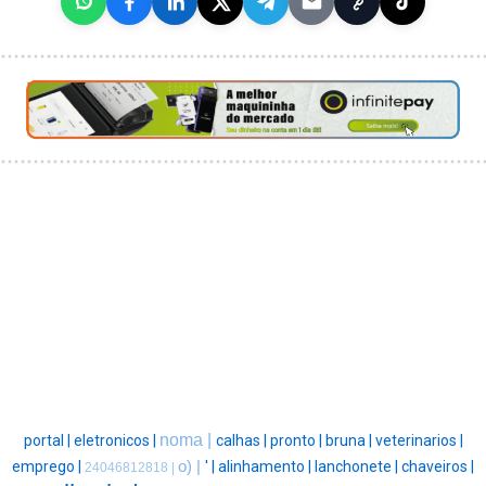
noma |
portal |
eletronicos |
calhas |
pronto |
bruna |
veterinarios |
emprego |
o) |
' |
alinhamento |
lanchonete |
chaveiros |
24046812818 |