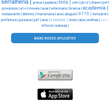
serralheria |
tinta |
pneus |
padaria |
cnh |
|
jk |
o' |
chave |
pet |
academia |
processos |
a |
o |
moveis |
acai |
veterinario |
branca |
8778 |
restaurante |
delivery |
marcenaria |
ana |
aluguel |
kenzarte |
costurei |
prefeitura |
pizzaria |
pet' |
ana' |
teste |
aba |
esfihas |
jalon |
triforce |
subway |
BAIXE NOSSO APLICATIVO