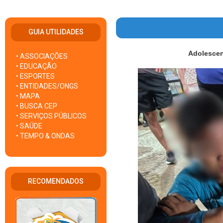
GUIA UTILIDADES
Adolescent
• ASSOCIAÇÕES
• EDUCAÇÃO
• ESPORTES
• ENTIDADES/ONGS
• MAPA
• BUSCA CEP
• SERVIÇOS PÚBLICOS
• SAÚDE
• TEMPO & ONDAS
RECOMENDADOS