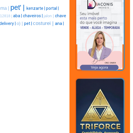
pet' |
oma |
kenzarte |
portal |
aba |
chaveiros |
chave
jalon |
12818 |
costurei |
delivery |
o) |
pet |
ana |