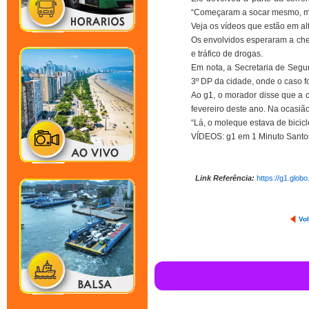
“Começaram a socar mesmo, mas
Veja os vídeos que estão em al
Os envolvidos esperaram a cheg
e tráfico de drogas.
Em nota, a Secretaria de Segu
3º DP da cidade, onde o caso fo
Ao g1, o morador disse que a 
fevereiro deste ano. Na ocasião
“Lá, o moleque estava de bicicle
VÍDEOS: g1 em 1 Minuto Santo
Link Referência:
https://g1.glob
Vol