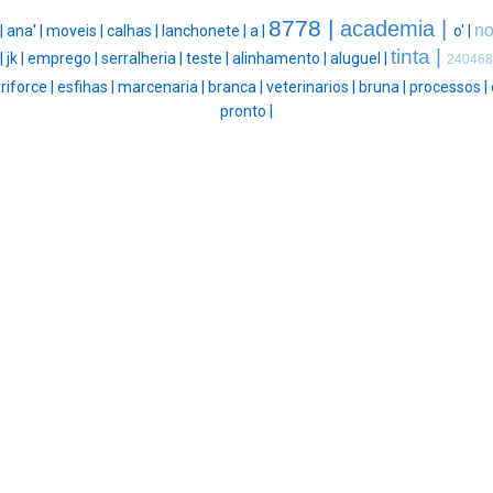
8778 |
academia |
n
 |
ana' |
moveis |
calhas |
lanchonete |
a |
o' |
tinta |
|
jk |
emprego |
serralheria |
teste |
alinhamento |
aluguel |
240468
triforce |
esfihas |
marcenaria |
branca |
veterinarios |
bruna |
processos |
pronto |