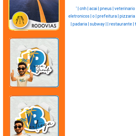
' |
cnh |
acai |
pneus |
veterinario
eletronicos |
o |
prefeitura |
pizzaria 
|
padaria |
subway |
|
restaurante |