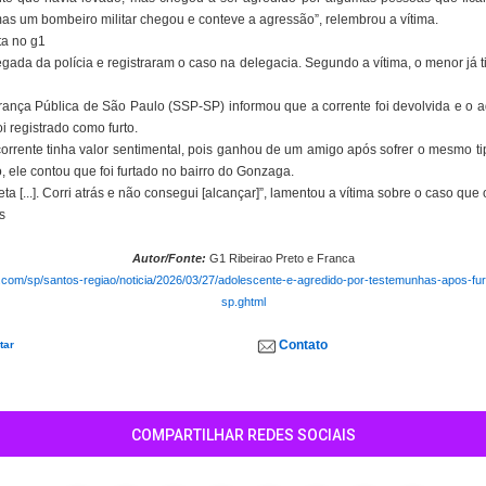
 um bombeiro militar chegou e conteve a agressão”, relembrou a vítima.
ta no g1
ada da polícia e registraram o caso na delegacia. Segundo a vítima, o menor já 
rança Pública de São Paulo (SSP-SP) informou que a corrente foi devolvida e o 
i registrado como furto.
corrente tinha valor sentimental, pois ganhou de um amigo após sofrer o mesmo 
, ele contou que foi furtado no bairro do Gonzaga.
ta [...]. Corri atrás e não consegui [alcançar]”, lamentou a vítima sobre o caso que 
s
Autor/Fonte:
G1 Ribeirao Preto e Franca
o.com/sp/santos-regiao/noticia/2026/03/27/adolescente-e-agredido-por-testemunhas-apos-furt
sp.ghtml
Contato
tar
COMPARTILHAR REDES SOCIAIS