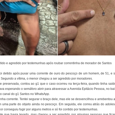
detido e agredido por testemunhas após roubar correntinha de morador de Santos
oi detido após puxar uma corrente de ouro do pescoço de um homem, de 51, e 
o. Segundo a vítima, o menor chegou a ser agredido por moradores.
 preservada, contou ao g1 que o caso ocorreu na terça-feira, quando tinha saído
va esperando o semáforo abrir para atravessar a Avenida Epitácio Pessoa, no bai
ovo canal do g1 Santos no WhatsApp.
nha corrente. Tentei segurar o braço dele, mas ele se desvencilhou e arrebentou 
uma parte do objeto ainda no pescoço. Em seguida, ele correu atrás do adoles
or conseguiu fugir por alguns metros e só foi contido por testemunhas.
nte que havia levado, mas chegou a ser agredido por algumas pessoas que fica