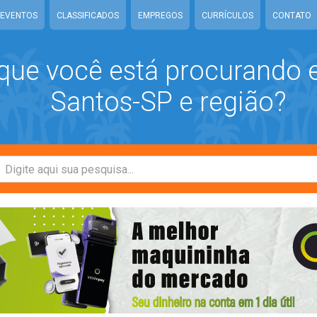
EVENTOS
CLASSIFICADOS
EMPREGOS
CURRÍCULOS
CONTATO
que você está procurando
Santos-SP e região?