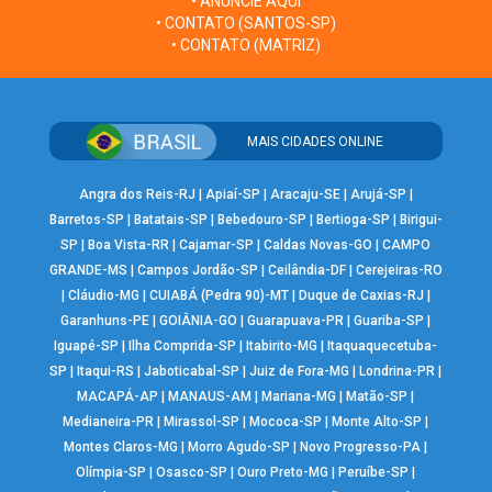
• ANUNCIE AQUI
• CONTATO (SANTOS-SP)
• CONTATO (MATRIZ)
MAIS CIDADES ONLINE
Angra dos Reis-RJ
|
Apiaí-SP
|
Aracaju-SE
|
Arujá-SP
|
Barretos-SP
|
Batatais-SP
|
Bebedouro-SP
|
Bertioga-SP
|
Birigui-
SP
|
Boa Vista-RR
|
Cajamar-SP
|
Caldas Novas-GO
|
CAMPO
GRANDE-MS
|
Campos Jordão-SP
|
Ceilândia-DF
|
Cerejeiras-RO
|
Cláudio-MG
|
CUIABÁ (Pedra 90)-MT
|
Duque de Caxias-RJ
|
Garanhuns-PE
|
GOIÂNIA-GO
|
Guarapuava-PR
|
Guariba-SP
|
Iguapé-SP
|
Ilha Comprida-SP
|
Itabirito-MG
|
Itaquaquecetuba-
SP
|
Itaqui-RS
|
Jaboticabal-SP
|
Juiz de Fora-MG
|
Londrina-PR
|
MACAPÁ-AP
|
MANAUS-AM
|
Mariana-MG
|
Matão-SP
|
Medianeira-PR
|
Mirassol-SP
|
Mococa-SP
|
Monte Alto-SP
|
Montes Claros-MG
|
Morro Agudo-SP
|
Novo Progresso-PA
|
Olímpia-SP
|
Osasco-SP
|
Ouro Preto-MG
|
Peruíbe-SP
|