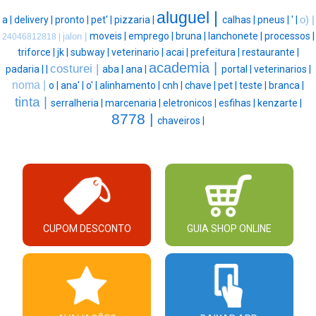
aluguel |
a |
delivery |
pronto |
pet' |
pizzaria |
calhas |
pneus |
' |
o) |
moveis |
emprego |
bruna |
lanchonete |
processos |
jalon |
24046812818 |
triforce |
jk |
subway |
veterinario |
acai |
prefeitura |
restaurante |
academia |
costurei |
padaria |
|
aba |
ana |
portal |
veterinarios |
noma |
o |
ana' |
o' |
alinhamento |
cnh |
chave |
pet |
teste |
branca |
tinta |
serralheria |
marcenaria |
eletronicos |
esfihas |
kenzarte |
8778 |
chaveiros |
CUPOM DESCONTO
GUIA SHOP ONLINE