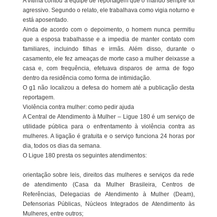
A vítima contou à equipe de reportagem que o marido sempre foi
agressivo. Segundo o relato, ele trabalhava como vigia noturno e
está aposentado.
Ainda de acordo com o depoimento, o homem nunca permitiu
que a esposa trabalhasse e a impedia de manter contato com
familiares, incluindo filhas e irmãs. Além disso, durante o
casamento, ele fez ameaças de morte caso a mulher deixasse a
casa e, com frequência, efetuava disparos de arma de fogo
dentro da residência como forma de intimidação.
O g1 não localizou a defesa do homem até a publicação desta
reportagem.
Violência contra mulher: como pedir ajuda
A Central de Atendimento à Mulher – Ligue 180 é um serviço de
utilidade pública para o enfrentamento à violência contra as
mulheres. A ligação é gratuita e o serviço funciona 24 horas por
dia, todos os dias da semana.
O Ligue 180 presta os seguintes atendimentos:
orientação sobre leis, direitos das mulheres e serviços da rede
de atendimento (Casa da Mulher Brasileira, Centros de
Referências, Delegacias de Atendimento à Mulher (Deam),
Defensorias Públicas, Núcleos Integrados de Atendimento às
Mulheres, entre outros;