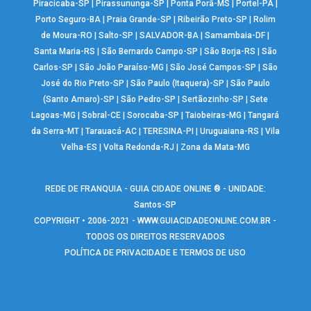
Piracicaba-SP
|
Pirassununga-SP
|
Ponta Porã-MS
|
Portel-PA
|
Porto Seguro-BA
|
Praia Grande-SP
|
Ribeirão Preto-SP
|
Rolim
de Moura-RO
|
Salto-SP
|
SALVADOR-BA
|
Samambaia-DF
|
Santa Maria-RS
|
São Bernardo Campo-SP
|
São Borja-RS
|
São
Carlos-SP
|
São João Paraíso-MG
|
São José Campos-SP
|
São
José do Rio Preto-SP
|
São Paulo (Itaquera)-SP
|
São Paulo
(Santo Amaro)-SP
|
São Pedro-SP
|
Sertãozinho-SP
|
Sete
Lagoas-MG
|
Sobral-CE
|
Sorocaba-SP
|
Taiobeiras-MG
|
Tangará
da Serra-MT
|
Tarauacá-AC
|
TERESINA-PI
|
Uruguaiana-RS
|
Vila
Velha-ES
|
Volta Redonda-RJ
|
Zona da Mata-MG
REDE DE FRANQUIA - GUIA CIDADE ONLINE ® - UNIDADE:
Santos-SP
COPYRIGHT • 2006-2021 -
WWW.GUIACIDADEONLINE.COM.BR
-
TODOS OS DIREITOS RESERVADOS
POLÍTICA DE PRIVACIDADE E TERMOS DE USO