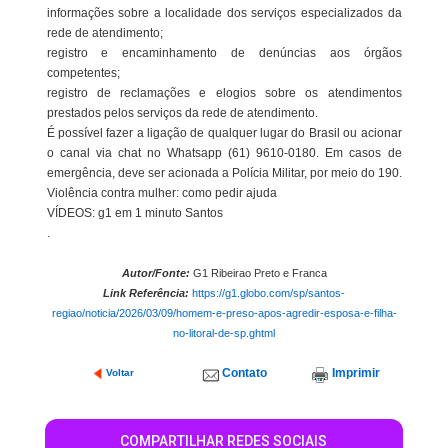
informações sobre a localidade dos serviços especializados da
rede de atendimento;
registro e encaminhamento de denúncias aos órgãos
competentes;
registro de reclamações e elogios sobre os atendimentos
prestados pelos serviços da rede de atendimento.
É possível fazer a ligação de qualquer lugar do Brasil ou acionar
o canal via chat no Whatsapp (61) 9610-0180. Em casos de
emergência, deve ser acionada a Polícia Militar, por meio do 190.
Violência contra mulher: como pedir ajuda
VÍDEOS: g1 em 1 minuto Santos
.
Autor/Fonte:
G1 Ribeirao Preto e Franca
Link Referência:
https://g1.globo.com/sp/santos-
regiao/noticia/2026/03/09/homem-e-preso-apos-agredir-esposa-e-filha-
no-litoral-de-sp.ghtml
Contato
Imprimir
Voltar
COMPARTILHAR REDES SOCIAIS