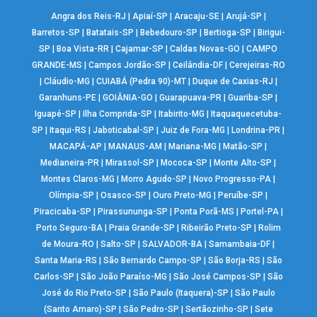
Angra dos Reis-RJ
|
Apiaí-SP
|
Aracaju-SE
|
Arujá-SP
|
Barretos-SP
|
Batatais-SP
|
Bebedouro-SP
|
Bertioga-SP
|
Birigui-
SP
|
Boa Vista-RR
|
Cajamar-SP
|
Caldas Novas-GO
|
CAMPO
GRANDE-MS
|
Campos Jordão-SP
|
Ceilândia-DF
|
Cerejeiras-RO
|
Cláudio-MG
|
CUIABÁ (Pedra 90)-MT
|
Duque de Caxias-RJ
|
Garanhuns-PE
|
GOIÂNIA-GO
|
Guarapuava-PR
|
Guariba-SP
|
Iguapé-SP
|
Ilha Comprida-SP
|
Itabirito-MG
|
Itaquaquecetuba-
SP
|
Itaqui-RS
|
Jaboticabal-SP
|
Juiz de Fora-MG
|
Londrina-PR
|
MACAPÁ-AP
|
MANAUS-AM
|
Mariana-MG
|
Matão-SP
|
Medianeira-PR
|
Mirassol-SP
|
Mococa-SP
|
Monte Alto-SP
|
Montes Claros-MG
|
Morro Agudo-SP
|
Novo Progresso-PA
|
Olímpia-SP
|
Osasco-SP
|
Ouro Preto-MG
|
Peruíbe-SP
|
Piracicaba-SP
|
Pirassununga-SP
|
Ponta Porã-MS
|
Portel-PA
|
Porto Seguro-BA
|
Praia Grande-SP
|
Ribeirão Preto-SP
|
Rolim
de Moura-RO
|
Salto-SP
|
SALVADOR-BA
|
Samambaia-DF
|
Santa Maria-RS
|
São Bernardo Campo-SP
|
São Borja-RS
|
São
Carlos-SP
|
São João Paraíso-MG
|
São José Campos-SP
|
São
José do Rio Preto-SP
|
São Paulo (Itaquera)-SP
|
São Paulo
(Santo Amaro)-SP
|
São Pedro-SP
|
Sertãozinho-SP
|
Sete