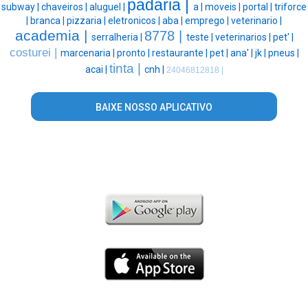
padaria |
subway |
chaveiros |
aluguel |
a |
moveis |
portal |
triforce
|
branca |
pizzaria |
eletronicos |
aba |
emprego |
veterinario |
academia |
8778 |
serralheria |
teste |
veterinarios |
pet' |
costurei |
marcenaria |
pronto |
restaurante |
pet |
ana' |
jk |
pneus |
tinta |
acai |
cnh |
24046812818 |
BAIXE NOSSO APLICATIVO