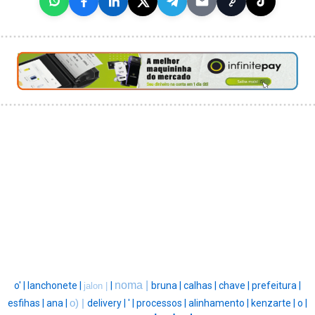
noma |
o' |
lanchonete |
|
bruna |
calhas |
chave |
prefeitura |
jalon |
esfihas |
ana |
o) |
delivery |
' |
processos |
alinhamento |
kenzarte |
o |