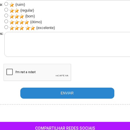
o
:
(ruim)
(regular)
(bom)
(ótimo)
(excelente)
s:
COMPARTILHAR REDES SOCIAIS