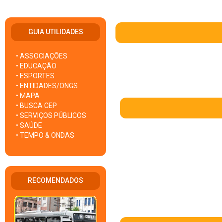
GUIA UTILIDADES
• ASSOCIAÇÕES
• EDUCAÇÃO
• ESPORTES
• ENTIDADES/ONGS
• MAPA
• BUSCA CEP
• SERVIÇOS PÚBLICOS
• SAÚDE
• TEMPO & ONDAS
RECOMENDADOS