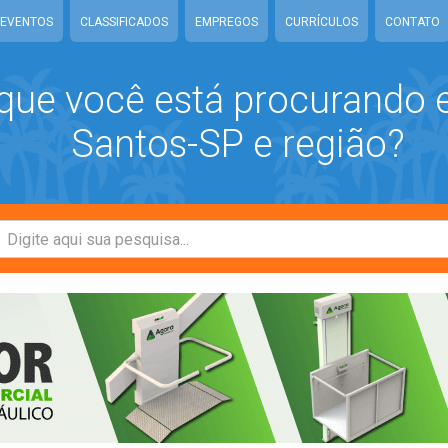
EVENTOS
CLASSIFICADOS
EMPREGOS
CURRÍCULOS
CONTATO
que você está procurando
Santos-SP e região?