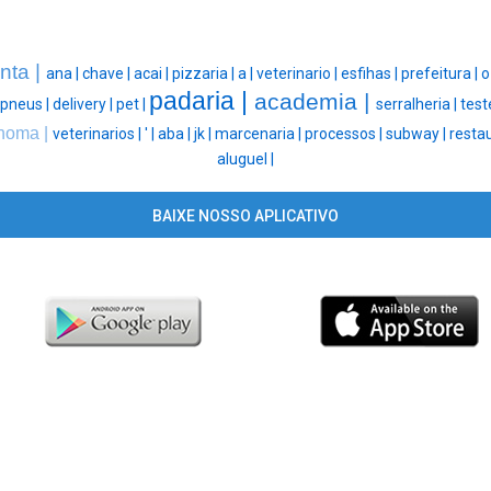
inta |
ana |
chave |
acai |
pizzaria |
a |
veterinario |
esfihas |
prefeitura |
o
padaria |
academia |
pneus |
delivery |
pet |
serralheria |
test
noma |
veterinarios |
' |
aba |
jk |
marcenaria |
processos |
subway |
resta
aluguel |
BAIXE NOSSO APLICATIVO