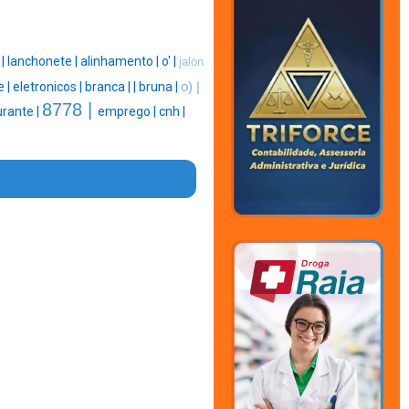
 |
lanchonete |
alinhamento |
o' |
jalon
e |
eletronicos |
branca |
|
bruna |
o) |
8778 |
urante |
emprego |
cnh |