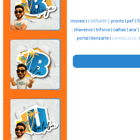
t
costurei |
moveis |
pronto |
pet' |
chaveiros |
triforce |
calhas |
ana' |
|
portal |
kenzarte |
24046812818 |