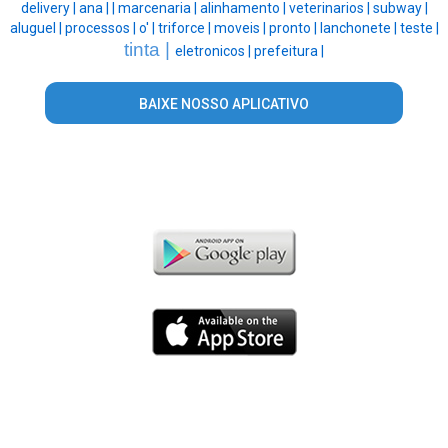
delivery |
ana |
|
marcenaria |
alinhamento |
veterinarios |
subway |
aluguel |
processos |
o' |
triforce |
moveis |
pronto |
lanchonete |
teste |
tinta |
eletronicos |
prefeitura |
BAIXE NOSSO APLICATIVO