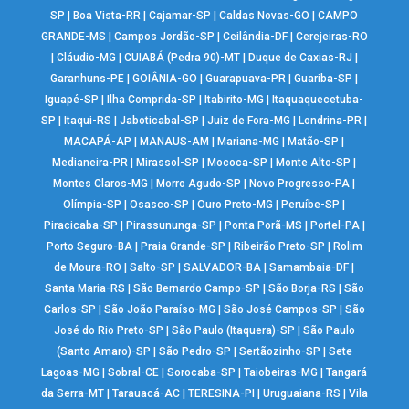
SP
|
Boa Vista-RR
|
Cajamar-SP
|
Caldas Novas-GO
|
CAMPO
GRANDE-MS
|
Campos Jordão-SP
|
Ceilândia-DF
|
Cerejeiras-RO
|
Cláudio-MG
|
CUIABÁ (Pedra 90)-MT
|
Duque de Caxias-RJ
|
Garanhuns-PE
|
GOIÂNIA-GO
|
Guarapuava-PR
|
Guariba-SP
|
Iguapé-SP
|
Ilha Comprida-SP
|
Itabirito-MG
|
Itaquaquecetuba-
SP
|
Itaqui-RS
|
Jaboticabal-SP
|
Juiz de Fora-MG
|
Londrina-PR
|
MACAPÁ-AP
|
MANAUS-AM
|
Mariana-MG
|
Matão-SP
|
Medianeira-PR
|
Mirassol-SP
|
Mococa-SP
|
Monte Alto-SP
|
Montes Claros-MG
|
Morro Agudo-SP
|
Novo Progresso-PA
|
Olímpia-SP
|
Osasco-SP
|
Ouro Preto-MG
|
Peruíbe-SP
|
Piracicaba-SP
|
Pirassununga-SP
|
Ponta Porã-MS
|
Portel-PA
|
Porto Seguro-BA
|
Praia Grande-SP
|
Ribeirão Preto-SP
|
Rolim
de Moura-RO
|
Salto-SP
|
SALVADOR-BA
|
Samambaia-DF
|
Santa Maria-RS
|
São Bernardo Campo-SP
|
São Borja-RS
|
São
Carlos-SP
|
São João Paraíso-MG
|
São José Campos-SP
|
São
José do Rio Preto-SP
|
São Paulo (Itaquera)-SP
|
São Paulo
(Santo Amaro)-SP
|
São Pedro-SP
|
Sertãozinho-SP
|
Sete
Lagoas-MG
|
Sobral-CE
|
Sorocaba-SP
|
Taiobeiras-MG
|
Tangará
da Serra-MT
|
Tarauacá-AC
|
TERESINA-PI
|
Uruguaiana-RS
|
Vila