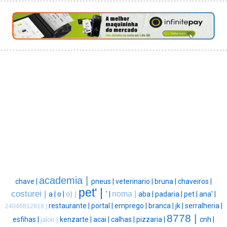
academia |
chave |
pneus |
veterinario |
bruna |
chaveiros |
pet' |
costurei |
noma |
a |
o |
o) |
' |
aba |
padaria |
pet |
ana' |
restaurante |
portal |
emprego |
branca |
jk |
serralheria |
24046812818 |
8778 |
esfihas |
kenzarte |
acai |
calhas |
pizzaria |
cnh |
jalon |