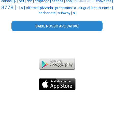
calhas |
jk |
pet |
cnh |
emprego |
esfihas |
ana |
chaveiros |
24046812818 |
8778 |
' |
o' |
triforce |
pizzaria |
processos |
o |
aluguel |
restaurante |
lanchonete |
subway |
a |
BAIXE NOSSO APLICATIVO