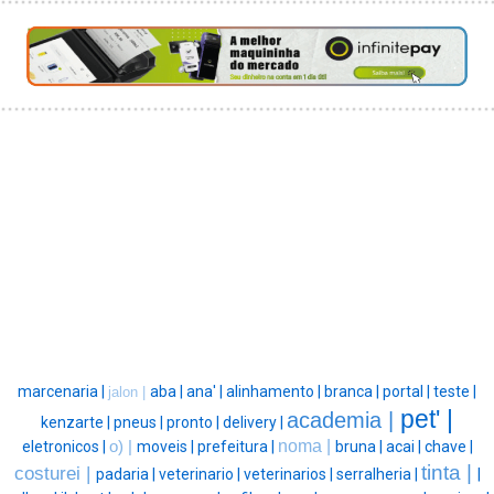
marcenaria |
aba |
ana' |
alinhamento |
branca |
portal |
teste |
jalon |
pet' |
academia |
kenzarte |
pneus |
pronto |
delivery |
noma |
eletronicos |
o) |
moveis |
prefeitura |
bruna |
acai |
chave |
tinta |
costurei |
padaria |
veterinario |
veterinarios |
serralheria |
|