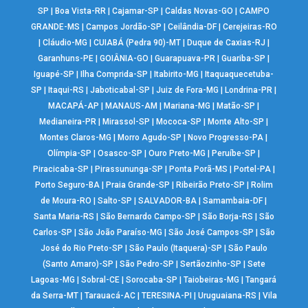
SP
|
Boa Vista-RR
|
Cajamar-SP
|
Caldas Novas-GO
|
CAMPO
GRANDE-MS
|
Campos Jordão-SP
|
Ceilândia-DF
|
Cerejeiras-RO
|
Cláudio-MG
|
CUIABÁ (Pedra 90)-MT
|
Duque de Caxias-RJ
|
Garanhuns-PE
|
GOIÂNIA-GO
|
Guarapuava-PR
|
Guariba-SP
|
Iguapé-SP
|
Ilha Comprida-SP
|
Itabirito-MG
|
Itaquaquecetuba-
SP
|
Itaqui-RS
|
Jaboticabal-SP
|
Juiz de Fora-MG
|
Londrina-PR
|
MACAPÁ-AP
|
MANAUS-AM
|
Mariana-MG
|
Matão-SP
|
Medianeira-PR
|
Mirassol-SP
|
Mococa-SP
|
Monte Alto-SP
|
Montes Claros-MG
|
Morro Agudo-SP
|
Novo Progresso-PA
|
Olímpia-SP
|
Osasco-SP
|
Ouro Preto-MG
|
Peruíbe-SP
|
Piracicaba-SP
|
Pirassununga-SP
|
Ponta Porã-MS
|
Portel-PA
|
Porto Seguro-BA
|
Praia Grande-SP
|
Ribeirão Preto-SP
|
Rolim
de Moura-RO
|
Salto-SP
|
SALVADOR-BA
|
Samambaia-DF
|
Santa Maria-RS
|
São Bernardo Campo-SP
|
São Borja-RS
|
São
Carlos-SP
|
São João Paraíso-MG
|
São José Campos-SP
|
São
José do Rio Preto-SP
|
São Paulo (Itaquera)-SP
|
São Paulo
(Santo Amaro)-SP
|
São Pedro-SP
|
Sertãozinho-SP
|
Sete
Lagoas-MG
|
Sobral-CE
|
Sorocaba-SP
|
Taiobeiras-MG
|
Tangará
da Serra-MT
|
Tarauacá-AC
|
TERESINA-PI
|
Uruguaiana-RS
|
Vila