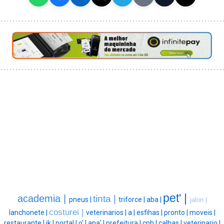
pet' |
academia |
tinta |
pneus |
triforce |
aba |
jalon |
costurei |
lanchonete |
veterinarios |
a |
esfihas |
pronto |
moveis |
restaurante |
jk |
portal |
o' |
ana' |
prefeitura |
cnh |
calhas |
veterinario |