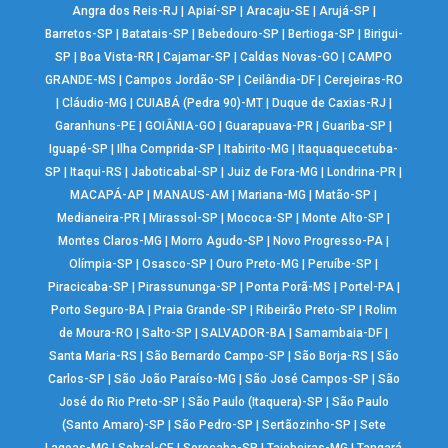
Angra dos Reis-RJ
|
Apiaí-SP
|
Aracaju-SE
|
Arujá-SP
|
Barretos-SP
|
Batatais-SP
|
Bebedouro-SP
|
Bertioga-SP
|
Birigui-
SP
|
Boa Vista-RR
|
Cajamar-SP
|
Caldas Novas-GO
|
CAMPO
GRANDE-MS
|
Campos Jordão-SP
|
Ceilândia-DF
|
Cerejeiras-RO
|
Cláudio-MG
|
CUIABÁ (Pedra 90)-MT
|
Duque de Caxias-RJ
|
Garanhuns-PE
|
GOIÂNIA-GO
|
Guarapuava-PR
|
Guariba-SP
|
Iguapé-SP
|
Ilha Comprida-SP
|
Itabirito-MG
|
Itaquaquecetuba-
SP
|
Itaqui-RS
|
Jaboticabal-SP
|
Juiz de Fora-MG
|
Londrina-PR
|
MACAPÁ-AP
|
MANAUS-AM
|
Mariana-MG
|
Matão-SP
|
Medianeira-PR
|
Mirassol-SP
|
Mococa-SP
|
Monte Alto-SP
|
Montes Claros-MG
|
Morro Agudo-SP
|
Novo Progresso-PA
|
Olímpia-SP
|
Osasco-SP
|
Ouro Preto-MG
|
Peruíbe-SP
|
Piracicaba-SP
|
Pirassununga-SP
|
Ponta Porã-MS
|
Portel-PA
|
Porto Seguro-BA
|
Praia Grande-SP
|
Ribeirão Preto-SP
|
Rolim
de Moura-RO
|
Salto-SP
|
SALVADOR-BA
|
Samambaia-DF
|
Santa Maria-RS
|
São Bernardo Campo-SP
|
São Borja-RS
|
São
Carlos-SP
|
São João Paraíso-MG
|
São José Campos-SP
|
São
José do Rio Preto-SP
|
São Paulo (Itaquera)-SP
|
São Paulo
(Santo Amaro)-SP
|
São Pedro-SP
|
Sertãozinho-SP
|
Sete
Lagoas-MG
|
Sobral-CE
|
Sorocaba-SP
|
Taiobeiras-MG
|
Tangará