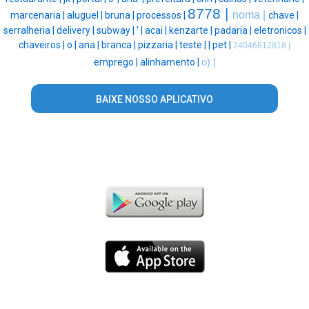
8778 |
noma |
marcenaria |
aluguel |
bruna |
processos |
chave |
serralheria |
delivery |
subway |
' |
acai |
kenzarte |
padaria |
eletronicos |
chaveiros |
o |
ana |
branca |
pizzaria |
teste |
|
pet |
24046812818 |
emprego |
alinhamento |
o) |
BAIXE NOSSO APLICATIVO