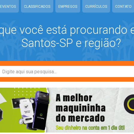
EVENTOS
CLASSIFICADOS
EMPREGOS
CURRÍCULOS
CONTATO
que você está procurando
Santos-SP e região?