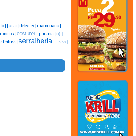
to |
|
acai |
delivery |
marcenaria |
costurei |
ronicos |
padaria |
o) |
serralheria |
efeitura |
jalon |