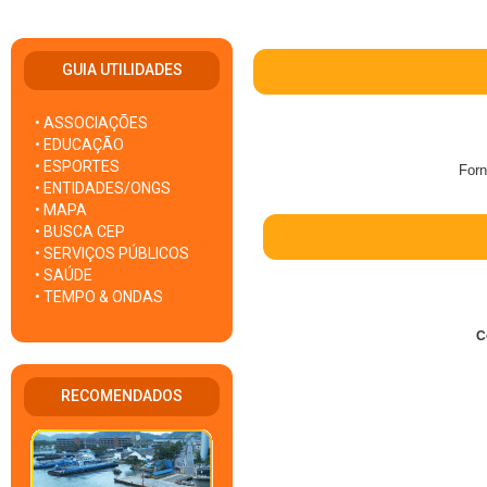
GUIA UTILIDADES
• ASSOCIAÇÕES
• EDUCAÇÃO
• ESPORTES
Forn
• ENTIDADES/ONGS
• MAPA
• BUSCA CEP
• SERVIÇOS PÚBLICOS
• SAÚDE
• TEMPO & ONDAS
C
RECOMENDADOS