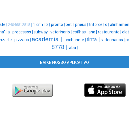
ste |
' |
cnh |
o' |
pronto |
pet' |
pneus |
triforce |
o |
alinhamen
24046812818 |
na' |
a |
processos |
subway |
veterinario |
esfihas |
ana |
restaurante |
elet
academia |
tinta |
nzarte |
pizzaria |
lanchonete |
veterinarios |
pr
8778 |
aba |
BAIXE NOSSO APLICATIVO