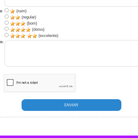
o
:
(ruim)
(regular)
(bom)
(ótimo)
(excelente)
s: