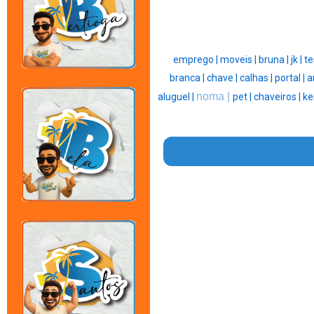
emprego |
moveis |
bruna |
jk |
te
branca |
chave |
calhas |
portal |
a
noma |
aluguel |
pet |
chaveiros |
ke