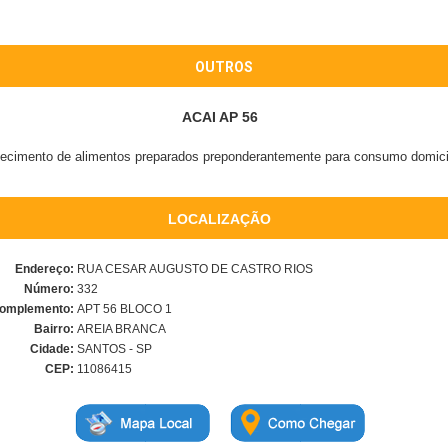
OUTROS
ACAI AP 56
ecimento de alimentos preparados preponderantemente para consumo domicil
LOCALIZAÇÃO
Endereço:
RUA CESAR AUGUSTO DE CASTRO RIOS
Número:
332
omplemento:
APT 56 BLOCO 1
Bairro:
AREIA BRANCA
Cidade:
SANTOS - SP
CEP:
11086415