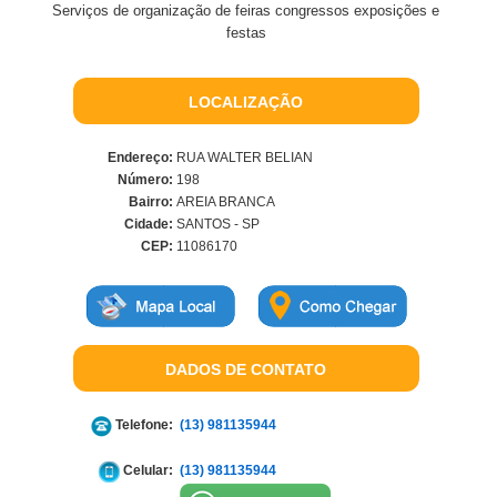
Serviços de organização de feiras congressos exposições e
festas
LOCALIZAÇÃO
Endereço:
RUA WALTER BELIAN
Número:
198
Bairro:
AREIA BRANCA
Cidade:
SANTOS - SP
CEP:
11086170
DADOS DE CONTATO
Telefone:
(13) 981135944
Celular:
(13) 981135944