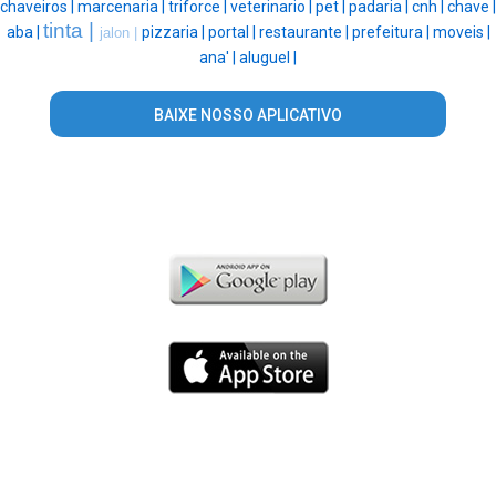
chaveiros |
marcenaria |
triforce |
veterinario |
pet |
padaria |
cnh |
chave |
tinta |
aba |
pizzaria |
portal |
restaurante |
prefeitura |
moveis |
jalon |
ana' |
aluguel |
BAIXE NOSSO APLICATIVO