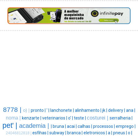
8778 |
o) |
pronto |
' |
lanchonete |
alinhamento |
jk |
delivery |
ana |
costurei |
noma |
kenzarte |
veterinarios |
o' |
teste |
serralheria |
pet' |
academia |
|
bruna |
acai |
calhas |
processos |
emprego |
esfihas |
subway |
branca |
eletronicos |
a |
pneus |
o |
24046812818 |