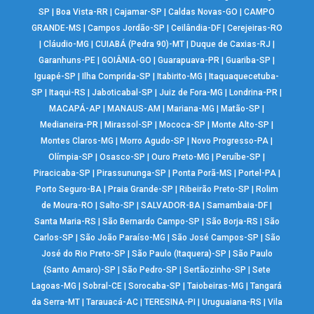
SP
|
Boa Vista-RR
|
Cajamar-SP
|
Caldas Novas-GO
|
CAMPO
GRANDE-MS
|
Campos Jordão-SP
|
Ceilândia-DF
|
Cerejeiras-RO
|
Cláudio-MG
|
CUIABÁ (Pedra 90)-MT
|
Duque de Caxias-RJ
|
Garanhuns-PE
|
GOIÂNIA-GO
|
Guarapuava-PR
|
Guariba-SP
|
Iguapé-SP
|
Ilha Comprida-SP
|
Itabirito-MG
|
Itaquaquecetuba-
SP
|
Itaqui-RS
|
Jaboticabal-SP
|
Juiz de Fora-MG
|
Londrina-PR
|
MACAPÁ-AP
|
MANAUS-AM
|
Mariana-MG
|
Matão-SP
|
Medianeira-PR
|
Mirassol-SP
|
Mococa-SP
|
Monte Alto-SP
|
Montes Claros-MG
|
Morro Agudo-SP
|
Novo Progresso-PA
|
Olímpia-SP
|
Osasco-SP
|
Ouro Preto-MG
|
Peruíbe-SP
|
Piracicaba-SP
|
Pirassununga-SP
|
Ponta Porã-MS
|
Portel-PA
|
Porto Seguro-BA
|
Praia Grande-SP
|
Ribeirão Preto-SP
|
Rolim
de Moura-RO
|
Salto-SP
|
SALVADOR-BA
|
Samambaia-DF
|
Santa Maria-RS
|
São Bernardo Campo-SP
|
São Borja-RS
|
São
Carlos-SP
|
São João Paraíso-MG
|
São José Campos-SP
|
São
José do Rio Preto-SP
|
São Paulo (Itaquera)-SP
|
São Paulo
(Santo Amaro)-SP
|
São Pedro-SP
|
Sertãozinho-SP
|
Sete
Lagoas-MG
|
Sobral-CE
|
Sorocaba-SP
|
Taiobeiras-MG
|
Tangará
da Serra-MT
|
Tarauacá-AC
|
TERESINA-PI
|
Uruguaiana-RS
|
Vila