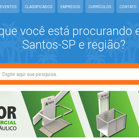
EVENTOS
CLASSIFICADOS
EMPREGOS
CURRÍCULOS
CONTATO
que você está procurando
Santos-SP e região?