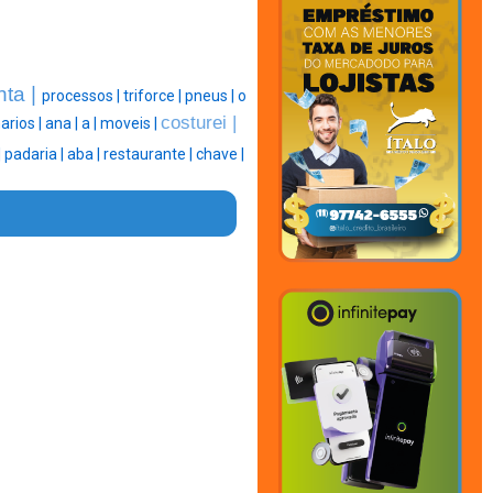
inta |
processos |
triforce |
pneus |
o
costurei |
arios |
ana |
a |
moveis |
|
padaria |
aba |
restaurante |
chave |