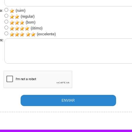
o
:
(ruim)
(regular)
(bom)
(ótimo)
(excelente)
s: