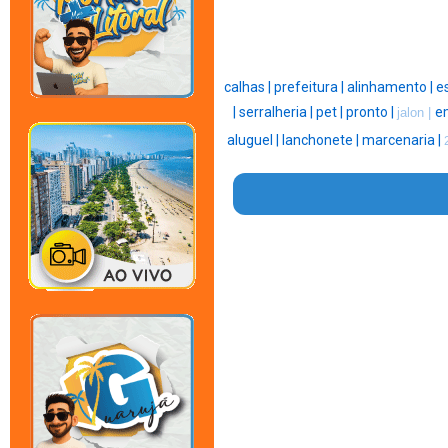
calhas |
prefeitura |
alinhamento |
e
|
serralheria |
pet |
pronto |
e
jalon |
aluguel |
lanchonete |
marcenaria |