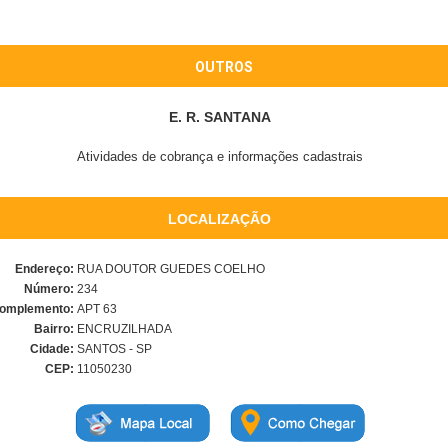
OUTROS
E. R. SANTANA
Atividades de cobrança e informações cadastrais
LOCALIZAÇÃO
Endereço:
RUA DOUTOR GUEDES COELHO
Número:
234
omplemento:
APT 63
Bairro:
ENCRUZILHADA
Cidade:
SANTOS - SP
CEP:
11050230