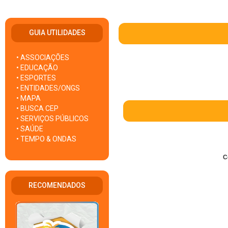
GUIA UTILIDADES
• ASSOCIAÇÕES
• EDUCAÇÃO
• ESPORTES
• ENTIDADES/ONGS
• MAPA
• BUSCA CEP
• SERVIÇOS PÚBLICOS
• SAÚDE
• TEMPO & ONDAS
C
RECOMENDADOS