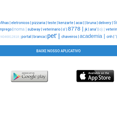
t
sfihas |
eletronicos |
pizzaria |
teste |
kenzarte |
acai |
|
bruna |
delivery |
8778 |
noma |
mprego |
subway |
veterinario |
o' |
jk |
ana' |
o) |
veterin
pet' |
academia |
portal |
branca |
chaveiros |
cnh |
' 
24046812818 |
BAIXE NOSSO APLICATIVO