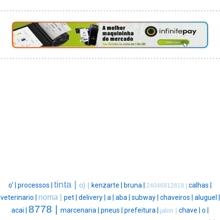
tinta |
o' |
processos |
o) |
kenzarte |
bruna |
calhas |
24046812818 |
noma |
veterinario |
pet |
delivery |
a |
aba |
subway |
chaveiros |
aluguel |
8778 |
acai |
marcenaria |
pneus |
prefeitura |
chave |
o |
jalon |