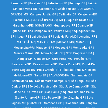
Barretos-SP
|
Batatais-SP
|
Bebedouro-SP
|
Bertioga-SP
|
Birigui-
SP
|
Boa Vista-RR
|
Cajamar-SP
|
Caldas Novas-GO
|
CAMPO
GRANDE-MS
|
Campos Jordão-SP
|
Ceilândia-DF
|
Cerejeiras-RO
|
Cláudio-MG
|
CUIABÁ (Pedra 90)-MT
|
Duque de Caxias-RJ
|
Garanhuns-PE
|
GOIÂNIA-GO
|
Guarapuava-PR
|
Guariba-SP
|
Iguapé-SP
|
Ilha Comprida-SP
|
Itabirito-MG
|
Itaquaquecetuba-
SP
|
Itaqui-RS
|
Jaboticabal-SP
|
Juiz de Fora-MG
|
Londrina-PR
|
MACAPÁ-AP
|
MANAUS-AM
|
Mariana-MG
|
Matão-SP
|
Medianeira-PR
|
Mirassol-SP
|
Mococa-SP
|
Monte Alto-SP
|
Montes Claros-MG
|
Morro Agudo-SP
|
Novo Progresso-PA
|
Olímpia-SP
|
Osasco-SP
|
Ouro Preto-MG
|
Peruíbe-SP
|
Piracicaba-SP
|
Pirassununga-SP
|
Ponta Porã-MS
|
Portel-PA
|
Porto Seguro-BA
|
Praia Grande-SP
|
Ribeirão Preto-SP
|
Rolim
de Moura-RO
|
Salto-SP
|
SALVADOR-BA
|
Samambaia-DF
|
Santa Maria-RS
|
São Bernardo Campo-SP
|
São Borja-RS
|
São
Carlos-SP
|
São João Paraíso-MG
|
São José Campos-SP
|
São
José do Rio Preto-SP
|
São Paulo (Itaquera)-SP
|
São Paulo
(Santo Amaro)-SP
|
São Pedro-SP
|
Sertãozinho-SP
|
Sete
Lagoas-MG
|
Sobral-CE
|
Sorocaba-SP
|
Taiobeiras-MG
|
Tangará