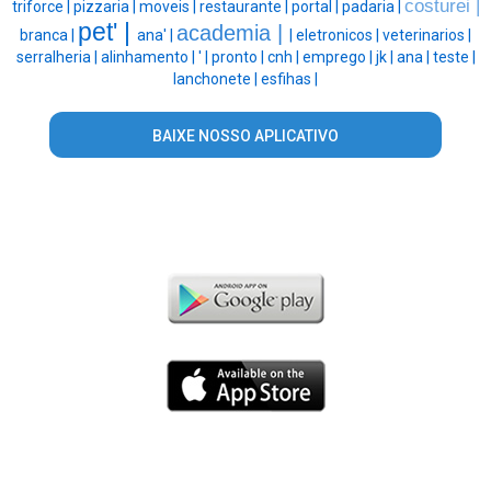
costurei |
triforce |
pizzaria |
moveis |
restaurante |
portal |
padaria |
pet' |
academia |
branca |
ana' |
|
eletronicos |
veterinarios |
serralheria |
alinhamento |
' |
pronto |
cnh |
emprego |
jk |
ana |
teste |
lanchonete |
esfihas |
BAIXE NOSSO APLICATIVO