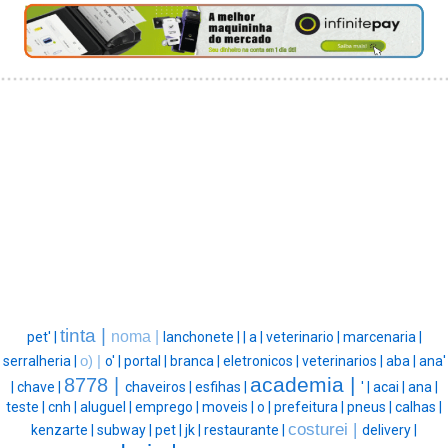
tinta |
noma |
pet' |
lanchonete |
|
a |
veterinario |
marcenaria |
serralheria |
o) |
o' |
portal |
branca |
eletronicos |
veterinarios |
aba |
ana'
academia |
8778 |
|
chave |
chaveiros |
esfihas |
' |
acai |
ana |
teste |
cnh |
aluguel |
emprego |
moveis |
o |
prefeitura |
pneus |
calhas |
costurei |
kenzarte |
subway |
pet |
jk |
restaurante |
delivery |