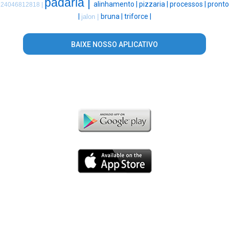
padaria |
alinhamento |
pizzaria |
processos |
pronto
24046812818 |
|
bruna |
triforce |
jalon |
BAIXE NOSSO APLICATIVO