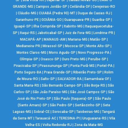
GRANDE-MS
|
Campos Jordão-SP
|
Ceilândia-DF
|
Cerejeiras-RO
|
Cláudio-MG
|
CUIABÁ (Pedra 90)-MT
|
Duque de Caxias-RJ
|
Garanhuns-PE
|
GOIÂNIA-GO
|
Guarapuava-PR
|
Guariba-SP
|
Iguapé-SP
|
Ilha Comprida-SP
|
Itabirito-MG
|
Itaquaquecetuba-
SP
|
Itaqui-RS
|
Jaboticabal-SP
|
Juiz de Fora-MG
|
Londrina-PR
|
MACAPÁ-AP
|
MANAUS-AM
|
Mariana-MG
|
Matão-SP
|
Medianeira-PR
|
Mirassol-SP
|
Mococa-SP
|
Monte Alto-SP
|
Montes Claros-MG
|
Morro Agudo-SP
|
Novo Progresso-PA
|
Olímpia-SP
|
Osasco-SP
|
Ouro Preto-MG
|
Peruíbe-SP
|
Piracicaba-SP
|
Pirassununga-SP
|
Ponta Porã-MS
|
Portel-PA
|
Porto Seguro-BA
|
Praia Grande-SP
|
Ribeirão Preto-SP
|
Rolim
de Moura-RO
|
Salto-SP
|
SALVADOR-BA
|
Samambaia-DF
|
Santa Maria-RS
|
São Bernardo Campo-SP
|
São Borja-RS
|
São
Carlos-SP
|
São João Paraíso-MG
|
São José Campos-SP
|
São
José do Rio Preto-SP
|
São Paulo (Itaquera)-SP
|
São Paulo
(Santo Amaro)-SP
|
São Pedro-SP
|
Sertãozinho-SP
|
Sete
Lagoas-MG
|
Sobral-CE
|
Sorocaba-SP
|
Taiobeiras-MG
|
Tangará
da Serra-MT
|
Tarauacá-AC
|
TERESINA-PI
|
Uruguaiana-RS
|
Vila
Velha-ES
|
Volta Redonda-RJ
|
Zona da Mata-MG