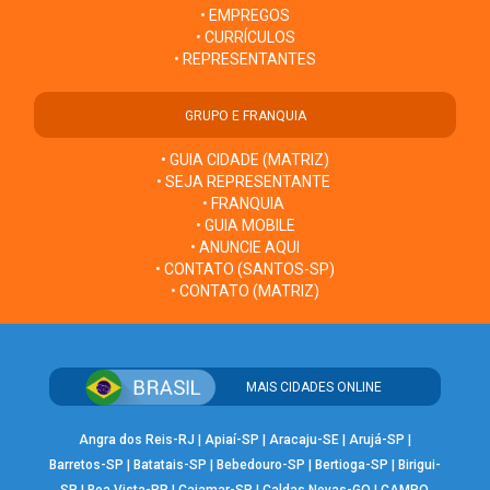
• EMPREGOS
• CURRÍCULOS
• REPRESENTANTES
GRUPO E FRANQUIA
• GUIA CIDADE (MATRIZ)
• SEJA REPRESENTANTE
• FRANQUIA
• GUIA MOBILE
• ANUNCIE AQUI
• CONTATO (SANTOS-SP)
• CONTATO (MATRIZ)
MAIS CIDADES ONLINE
Angra dos Reis-RJ
|
Apiaí-SP
|
Aracaju-SE
|
Arujá-SP
|
Barretos-SP
|
Batatais-SP
|
Bebedouro-SP
|
Bertioga-SP
|
Birigui-
SP
|
Boa Vista-RR
|
Cajamar-SP
|
Caldas Novas-GO
|
CAMPO