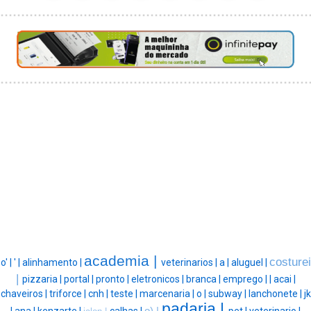
academia |
costurei
o' |
' |
alinhamento |
veterinarios |
a |
aluguel |
|
pizzaria |
portal |
pronto |
eletronicos |
branca |
emprego |
|
acai |
chaveiros |
triforce |
cnh |
teste |
marcenaria |
o |
subway |
lanchonete |
jk
padaria |