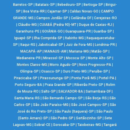
Barretos-SP
|
Batatais-SP
|
Bebedouro-SP
|
Bertioga-SP
|
Birigui-
SP
|
Boa Vista-RR
|
Cajamar-SP
|
Caldas Novas-GO
|
CAMPO
GRANDE-MS
|
Campos Jordão-SP
|
Ceilândia-DF
|
Cerejeiras-RO
|
Cláudio-MG
|
CUIABÁ (Pedra 90)-MT
|
Duque de Caxias-RJ
|
Garanhuns-PE
|
GOIÂNIA-GO
|
Guarapuava-PR
|
Guariba-SP
|
Iguapé-SP
|
Ilha Comprida-SP
|
Itabirito-MG
|
Itaquaquecetuba-
SP
|
Itaqui-RS
|
Jaboticabal-SP
|
Juiz de Fora-MG
|
Londrina-PR
|
MACAPÁ-AP
|
MANAUS-AM
|
Mariana-MG
|
Matão-SP
|
Medianeira-PR
|
Mirassol-SP
|
Mococa-SP
|
Monte Alto-SP
|
Montes Claros-MG
|
Morro Agudo-SP
|
Novo Progresso-PA
|
Olímpia-SP
|
Osasco-SP
|
Ouro Preto-MG
|
Peruíbe-SP
|
Piracicaba-SP
|
Pirassununga-SP
|
Ponta Porã-MS
|
Portel-PA
|
Porto Seguro-BA
|
Praia Grande-SP
|
Ribeirão Preto-SP
|
Rolim
de Moura-RO
|
Salto-SP
|
SALVADOR-BA
|
Samambaia-DF
|
Santa Maria-RS
|
São Bernardo Campo-SP
|
São Borja-RS
|
São
Carlos-SP
|
São João Paraíso-MG
|
São José Campos-SP
|
São
José do Rio Preto-SP
|
São Paulo (Itaquera)-SP
|
São Paulo
(Santo Amaro)-SP
|
São Pedro-SP
|
Sertãozinho-SP
|
Sete
Lagoas-MG
|
Sobral-CE
|
Sorocaba-SP
|
Taiobeiras-MG
|
Tangará