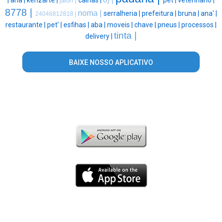
|
ana |
kenzarte |
calhas |
o) |
pet |
veterinario |
jalon |
8778 |
noma |
serralheria |
prefeitura |
bruna |
ana' |
24046812818 |
restaurante |
pet' |
esfihas |
aba |
moveis |
chave |
pneus |
processos |
tinta |
delivery |
BAIXE NOSSO APLICATIVO