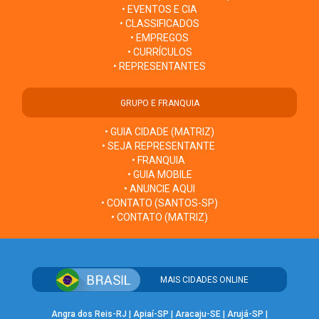
• EVENTOS E CIA
• CLASSIFICADOS
• EMPREGOS
• CURRÍCULOS
• REPRESENTANTES
GRUPO E FRANQUIA
• GUIA CIDADE (MATRIZ)
• SEJA REPRESENTANTE
• FRANQUIA
• GUIA MOBILE
• ANUNCIE AQUI
• CONTATO (SANTOS-SP)
• CONTATO (MATRIZ)
MAIS CIDADES ONLINE
Angra dos Reis-RJ
|
Apiaí-SP
|
Aracaju-SE
|
Arujá-SP
|