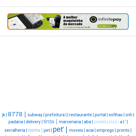
8778 |
jk |
subway |
prefeitura |
|
restaurante |
portal |
esfihas |
cnh |
tinta |
padaria |
delivery |
marcenaria |
aba |
a |
' |
24046812818 |
pet' |
noma |
serralheria |
pet |
moveis |
acai |
emprego |
pronto |