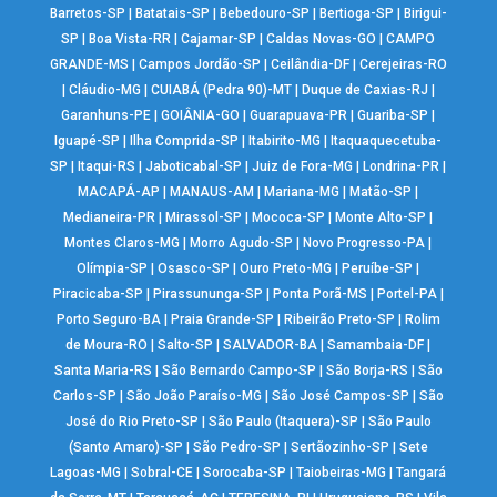
Barretos-SP
|
Batatais-SP
|
Bebedouro-SP
|
Bertioga-SP
|
Birigui-
SP
|
Boa Vista-RR
|
Cajamar-SP
|
Caldas Novas-GO
|
CAMPO
GRANDE-MS
|
Campos Jordão-SP
|
Ceilândia-DF
|
Cerejeiras-RO
|
Cláudio-MG
|
CUIABÁ (Pedra 90)-MT
|
Duque de Caxias-RJ
|
Garanhuns-PE
|
GOIÂNIA-GO
|
Guarapuava-PR
|
Guariba-SP
|
Iguapé-SP
|
Ilha Comprida-SP
|
Itabirito-MG
|
Itaquaquecetuba-
SP
|
Itaqui-RS
|
Jaboticabal-SP
|
Juiz de Fora-MG
|
Londrina-PR
|
MACAPÁ-AP
|
MANAUS-AM
|
Mariana-MG
|
Matão-SP
|
Medianeira-PR
|
Mirassol-SP
|
Mococa-SP
|
Monte Alto-SP
|
Montes Claros-MG
|
Morro Agudo-SP
|
Novo Progresso-PA
|
Olímpia-SP
|
Osasco-SP
|
Ouro Preto-MG
|
Peruíbe-SP
|
Piracicaba-SP
|
Pirassununga-SP
|
Ponta Porã-MS
|
Portel-PA
|
Porto Seguro-BA
|
Praia Grande-SP
|
Ribeirão Preto-SP
|
Rolim
de Moura-RO
|
Salto-SP
|
SALVADOR-BA
|
Samambaia-DF
|
Santa Maria-RS
|
São Bernardo Campo-SP
|
São Borja-RS
|
São
Carlos-SP
|
São João Paraíso-MG
|
São José Campos-SP
|
São
José do Rio Preto-SP
|
São Paulo (Itaquera)-SP
|
São Paulo
(Santo Amaro)-SP
|
São Pedro-SP
|
Sertãozinho-SP
|
Sete
Lagoas-MG
|
Sobral-CE
|
Sorocaba-SP
|
Taiobeiras-MG
|
Tangará