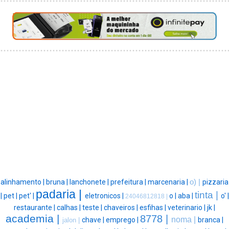
alinhamento |
bruna |
lanchonete |
prefeitura |
marcenaria |
o) |
pizzaria
padaria |
tinta |
|
pet |
pet' |
eletronicos |
o |
aba |
o' |
24046812818 |
restaurante |
calhas |
teste |
chaveiros |
esfihas |
veterinario |
jk |
academia |
8778 |
noma |
chave |
emprego |
branca |
jalon |