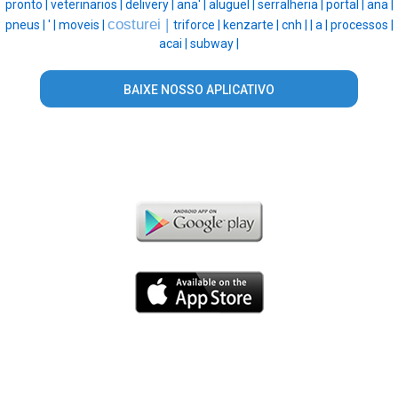
pronto |
veterinarios |
delivery |
ana' |
aluguel |
serralheria |
portal |
ana |
costurei |
pneus |
' |
moveis |
triforce |
kenzarte |
cnh |
|
a |
processos |
acai |
subway |
BAIXE NOSSO APLICATIVO