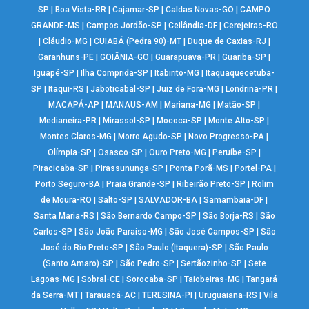
SP
|
Boa Vista-RR
|
Cajamar-SP
|
Caldas Novas-GO
|
CAMPO
GRANDE-MS
|
Campos Jordão-SP
|
Ceilândia-DF
|
Cerejeiras-RO
|
Cláudio-MG
|
CUIABÁ (Pedra 90)-MT
|
Duque de Caxias-RJ
|
Garanhuns-PE
|
GOIÂNIA-GO
|
Guarapuava-PR
|
Guariba-SP
|
Iguapé-SP
|
Ilha Comprida-SP
|
Itabirito-MG
|
Itaquaquecetuba-
SP
|
Itaqui-RS
|
Jaboticabal-SP
|
Juiz de Fora-MG
|
Londrina-PR
|
MACAPÁ-AP
|
MANAUS-AM
|
Mariana-MG
|
Matão-SP
|
Medianeira-PR
|
Mirassol-SP
|
Mococa-SP
|
Monte Alto-SP
|
Montes Claros-MG
|
Morro Agudo-SP
|
Novo Progresso-PA
|
Olímpia-SP
|
Osasco-SP
|
Ouro Preto-MG
|
Peruíbe-SP
|
Piracicaba-SP
|
Pirassununga-SP
|
Ponta Porã-MS
|
Portel-PA
|
Porto Seguro-BA
|
Praia Grande-SP
|
Ribeirão Preto-SP
|
Rolim
de Moura-RO
|
Salto-SP
|
SALVADOR-BA
|
Samambaia-DF
|
Santa Maria-RS
|
São Bernardo Campo-SP
|
São Borja-RS
|
São
Carlos-SP
|
São João Paraíso-MG
|
São José Campos-SP
|
São
José do Rio Preto-SP
|
São Paulo (Itaquera)-SP
|
São Paulo
(Santo Amaro)-SP
|
São Pedro-SP
|
Sertãozinho-SP
|
Sete
Lagoas-MG
|
Sobral-CE
|
Sorocaba-SP
|
Taiobeiras-MG
|
Tangará
da Serra-MT
|
Tarauacá-AC
|
TERESINA-PI
|
Uruguaiana-RS
|
Vila