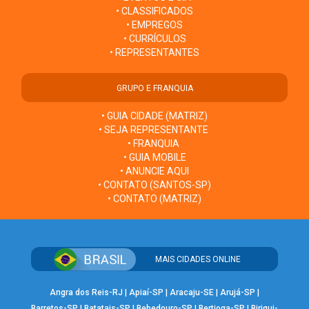
• CLASSIFICADOS
• EMPREGOS
• CURRÍCULOS
• REPRESENTANTES
GRUPO E FRANQUIA
• GUIA CIDADE (MATRIZ)
• SEJA REPRESENTANTE
• FRANQUIA
• GUIA MOBILE
• ANUNCIE AQUI
• CONTATO (SANTOS-SP)
• CONTATO (MATRIZ)
MAIS CIDADES ONLINE
Angra dos Reis-RJ
|
Apiaí-SP
|
Aracaju-SE
|
Arujá-SP
|
Barretos-SP
|
Batatais-SP
|
Bebedouro-SP
|
Bertioga-SP
|
Birigui-