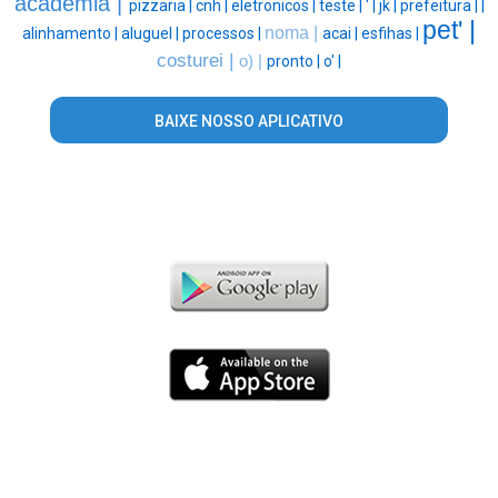
academia |
pizzaria |
cnh |
eletronicos |
teste |
' |
jk |
prefeitura |
|
pet' |
noma |
alinhamento |
aluguel |
processos |
acai |
esfihas |
costurei |
o) |
pronto |
o' |
BAIXE NOSSO APLICATIVO