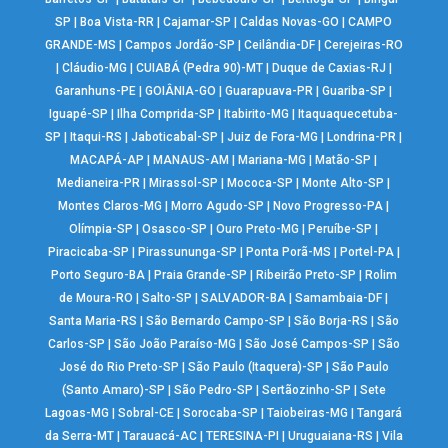
SP
|
Boa Vista-RR
|
Cajamar-SP
|
Caldas Novas-GO
|
CAMPO
GRANDE-MS
|
Campos Jordão-SP
|
Ceilândia-DF
|
Cerejeiras-RO
|
Cláudio-MG
|
CUIABÁ (Pedra 90)-MT
|
Duque de Caxias-RJ
|
Garanhuns-PE
|
GOIÂNIA-GO
|
Guarapuava-PR
|
Guariba-SP
|
Iguapé-SP
|
Ilha Comprida-SP
|
Itabirito-MG
|
Itaquaquecetuba-
SP
|
Itaqui-RS
|
Jaboticabal-SP
|
Juiz de Fora-MG
|
Londrina-PR
|
MACAPÁ-AP
|
MANAUS-AM
|
Mariana-MG
|
Matão-SP
|
Medianeira-PR
|
Mirassol-SP
|
Mococa-SP
|
Monte Alto-SP
|
Montes Claros-MG
|
Morro Agudo-SP
|
Novo Progresso-PA
|
Olímpia-SP
|
Osasco-SP
|
Ouro Preto-MG
|
Peruíbe-SP
|
Piracicaba-SP
|
Pirassununga-SP
|
Ponta Porã-MS
|
Portel-PA
|
Porto Seguro-BA
|
Praia Grande-SP
|
Ribeirão Preto-SP
|
Rolim
de Moura-RO
|
Salto-SP
|
SALVADOR-BA
|
Samambaia-DF
|
Santa Maria-RS
|
São Bernardo Campo-SP
|
São Borja-RS
|
São
Carlos-SP
|
São João Paraíso-MG
|
São José Campos-SP
|
São
José do Rio Preto-SP
|
São Paulo (Itaquera)-SP
|
São Paulo
(Santo Amaro)-SP
|
São Pedro-SP
|
Sertãozinho-SP
|
Sete
Lagoas-MG
|
Sobral-CE
|
Sorocaba-SP
|
Taiobeiras-MG
|
Tangará
da Serra-MT
|
Tarauacá-AC
|
TERESINA-PI
|
Uruguaiana-RS
|
Vila