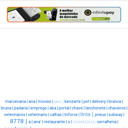
marcenaria |
ana |
moveis |
kenzarte |
pet |
delivery |
branca |
jalon |
bruna |
padaria |
emprego |
aba |
portal |
chave |
lanchonete |
chaveiros |
tinta |
veterinarios |
veterinario |
calhas |
triforce |
pneus |
subway |
8778 |
a |
ana' |
restaurante |
o |
serralheria |
24046812818 |