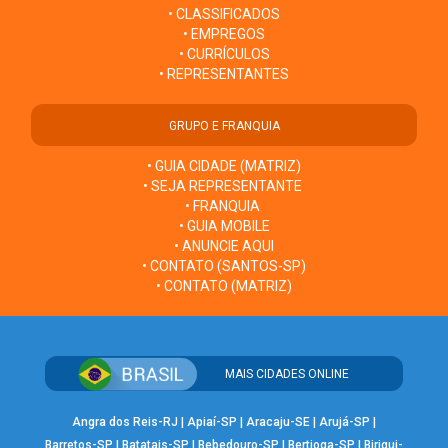
• CLASSIFICADOS
• EMPREGOS
• CURRÍCULOS
• REPRESENTANTES
GRUPO E FRANQUIA
• GUIA CIDADE (MATRIZ)
• SEJA REPRESENTANTE
• FRANQUIA
• GUIA MOBILE
• ANUNCIE AQUI
• CONTATO (SANTOS-SP)
• CONTATO (MATRIZ)
MAIS CIDADES ONLINE
Angra dos Reis-RJ
|
Apiaí-SP
|
Aracaju-SE
|
Arujá-SP
|
Barretos-SP
|
Batatais-SP
|
Bebedouro-SP
|
Bertioga-SP
|
Birigui-