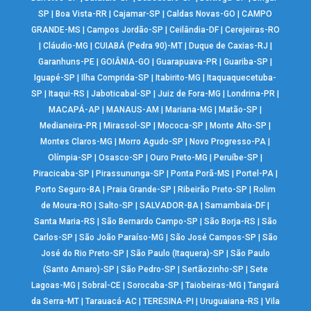
SP
|
Boa Vista-RR
|
Cajamar-SP
|
Caldas Novas-GO
|
CAMPO
GRANDE-MS
|
Campos Jordão-SP
|
Ceilândia-DF
|
Cerejeiras-RO
|
Cláudio-MG
|
CUIABÁ (Pedra 90)-MT
|
Duque de Caxias-RJ
|
Garanhuns-PE
|
GOIÂNIA-GO
|
Guarapuava-PR
|
Guariba-SP
|
Iguapé-SP
|
Ilha Comprida-SP
|
Itabirito-MG
|
Itaquaquecetuba-
SP
|
Itaqui-RS
|
Jaboticabal-SP
|
Juiz de Fora-MG
|
Londrina-PR
|
MACAPÁ-AP
|
MANAUS-AM
|
Mariana-MG
|
Matão-SP
|
Medianeira-PR
|
Mirassol-SP
|
Mococa-SP
|
Monte Alto-SP
|
Montes Claros-MG
|
Morro Agudo-SP
|
Novo Progresso-PA
|
Olímpia-SP
|
Osasco-SP
|
Ouro Preto-MG
|
Peruíbe-SP
|
Piracicaba-SP
|
Pirassununga-SP
|
Ponta Porã-MS
|
Portel-PA
|
Porto Seguro-BA
|
Praia Grande-SP
|
Ribeirão Preto-SP
|
Rolim
de Moura-RO
|
Salto-SP
|
SALVADOR-BA
|
Samambaia-DF
|
Santa Maria-RS
|
São Bernardo Campo-SP
|
São Borja-RS
|
São
Carlos-SP
|
São João Paraíso-MG
|
São José Campos-SP
|
São
José do Rio Preto-SP
|
São Paulo (Itaquera)-SP
|
São Paulo
(Santo Amaro)-SP
|
São Pedro-SP
|
Sertãozinho-SP
|
Sete
Lagoas-MG
|
Sobral-CE
|
Sorocaba-SP
|
Taiobeiras-MG
|
Tangará
da Serra-MT
|
Tarauacá-AC
|
TERESINA-PI
|
Uruguaiana-RS
|
Vila