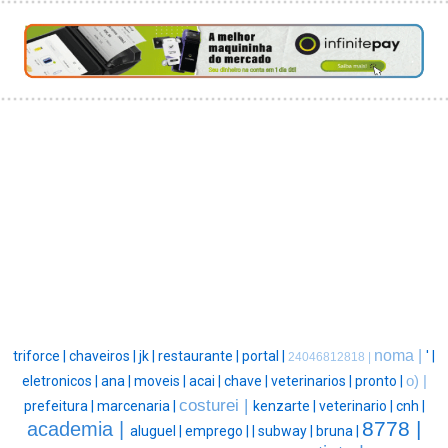
noma |
triforce |
chaveiros |
jk |
restaurante |
portal |
' |
24046812818 |
eletronicos |
ana |
moveis |
acai |
chave |
veterinarios |
pronto |
o) |
costurei |
prefeitura |
marcenaria |
kenzarte |
veterinario |
cnh |
8778 |
academia |
aluguel |
emprego |
|
subway |
bruna |