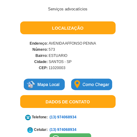
Serviços advocatícios
LOCALIZAÇÃO
Endereço:
AVENIDA AFFONSO PENNA
Número:
573
Bairro:
ESTUARIO
Cidade:
SANTOS - SP
CEP:
11020003
DADOS DE CONTATO
Telefone:
(13) 974068934
Celular:
(13) 974068934