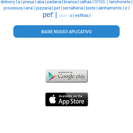
tinta |
delivery |
a |
pneus |
aba |
padaria |
branca |
calhas |
lanchonete |
processos |
ana' |
pizzaria |
pet |
serralheria |
teste |
alinhamento |
o' |
pet' |
o |
esfihas |
jalon |
BAIXE NOSSO APLICATIVO